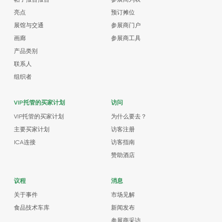
帖子报告报告
参展商列表
亮点
预订摊位
展馆与交通
参展商门户
画廊
参展商工具
产品类别
联系人
组织者
VIP托管的买家计划
访问
VIP托管的买家计划
为什么要去？
主要买家计划
访客注册
ICA连接
访客指南
赞助酒店
议程
消息
关于事件
市场见解
食品技术车库
新闻发布
参展商采访