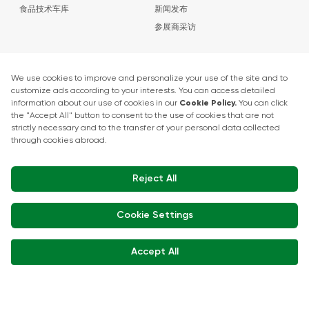
食品技术车库
新闻发布
参展商采访
取得联系
+90 212 266 7010
info.turkey@icaevents.com.tr
社交网络
条款和条件
隐私政策
15 - 18 12月 2026 • TUYAP
本次展览是在 TOBB（土耳其商会和商品交易所联盟）的监督下根据第 12
号法律举办的。 5174.
Developed by:
© Copyright • 2026 ICA Events