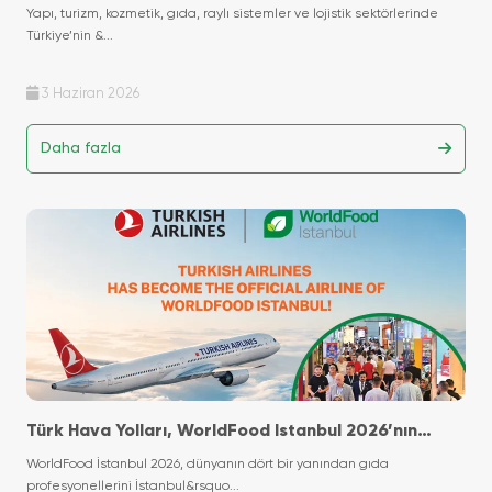
Yaratır"
Yapı, turizm, kozmetik, gıda, raylı sistemler ve lojistik sektörlerinde
Türkiye’nin &...
3 Haziran 2026
Daha fazla
Türk Hava Yolları, WorldFood Istanbul 2026’nın
Resmi Hava Yolu Oldu!
WorldFood İstanbul 2026, dünyanın dört bir yanından gıda
profesyonellerini İstanbul&rsquo...