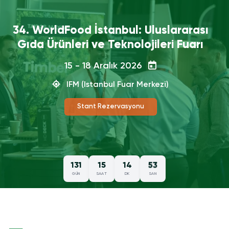
WorldFood İstanbul 2025 Nasıl
Geçti?
15 - 18 Aralık 2026
IFM (Istanbul Fuar Merkezi)
Fuar Sonuç Raporunu İnceleyin
51
131
15
14
GÜN
SAAT
DK
SAN