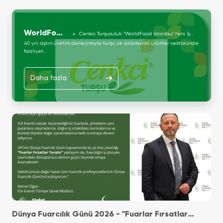
WorldFood
Cenkci Turşuculuk: "WorldFood İstanbul Yeni İş
Birlikleri ve İhracat Fırsatları Sunuyor"
40 yılı aşkın üretim deneyimiyle turşu ve salamuralı ürünler sektöründe
Istanbul
faaliyet...
Daha fazla
Dünya Fuarcılık Günü 2026 - "Fuarlar Fırsatlar