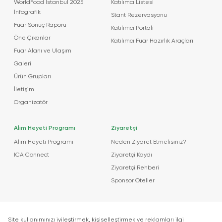
WorldFood İstanbul 2025
Katılımcı Listesi
İnfografik
Stant Rezervasyonu
Fuar Sonuç Raporu
Katılımcı Portalı
Öne Çıkanlar
Katılımcı Fuar Hazırlık Araçları
Fuar Alanı ve Ulaşım
Galeri
Ürün Grupları
İletişim
Organizatör
Alım Heyeti Programı
Ziyaretçi
Alım Heyeti Programı
Neden Ziyaret Etmelisiniz?
ICA Connect
Ziyaretçi Kaydı
Ziyaretçi Rehberi
Sponsor Oteller
Etkinlikler
Haberler
Etkinlikler Hakkında
Haberler