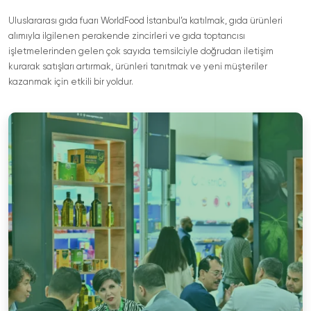
Uluslararası gıda fuarı WorldFood İstanbul’a katılmak, gıda ürünleri
alımıyla ilgilenen perakende zincirleri ve gıda toptancısı
işletmelerinden gelen çok sayıda temsilciyle doğrudan iletişim
kurarak satışları artırmak, ürünleri tanıtmak ve yeni müşteriler
kazanmak için etkili bir yoldur.