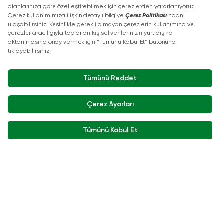
Food Master Class Özel Fuar
Basın Bültenleri
Turları
Katılımcı Görüşleri
Food Tech Garage Start-Up Alanı
Show Mutfağı Şef Atölyeleri
İletişim detayları
+90 212 266 7010
info.turkey@icaevents.com.tr
Sosyal Medya
Koşullar
KVKK Politikası
15 - 18 Aralık 2026 • IFM (Istanbul Fuar Merkezi)
Bu Fuar 5174 Sayılı Kanun Gereğince TOBB (Türkiye Odalar Ve Borsalar