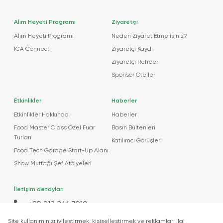
Alım Heyeti Programı
Ziyaretçi
Alım Heyeti Programı
Neden Ziyaret Etmelisiniz?
ICA Connect
Ziyaretçi Kaydı
Ziyaretçi Rehberi
Sponsor Oteller
Etkinlikler
Haberler
Etkinlikler Hakkında
Haberler
Food Master Class Özel Fuar
Basın Bültenleri
Turları
Katılımcı Görüşleri
Food Tech Garage Start-Up Alanı
Show Mutfağı Şef Atölyeleri
İletişim detayları
+90 212 266 7010
info.turkey@icaevents.com.tr