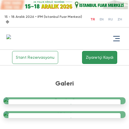
15 - 18 Aralık 2026 • IFM (Istanbul Fuar Merkezi)
TR
EN
RU
ZH
Stant Rezervasyonu
Ziyaretçi Kaydı
Galeri
Fotoğraflar
Daha fazla
Videolar
Daha fazla