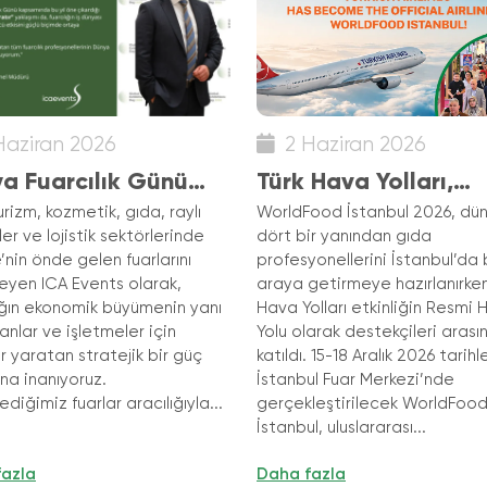
Haziran 2026
2 Haziran 2026
a Fuarcılık Günü
Türk Hava Yolları,
 - "Fuarlar Fırsatlar
WorldFood Istanbul
urizm, kozmetik, gıda, raylı
WorldFood İstanbul 2026, dü
er ve lojistik sektörlerinde
dört bir yanından gıda
tır"
2026’nın Resmi Hava
’nin önde gelen fuarlarını
profesyonellerini İstanbul’da 
Oldu!
eyen ICA Events olarak,
araya getirmeye hazırlanırken
lığın ekonomik büyümenin yanı
Hava Yolları etkinliğin Resmi
sanlar ve işletmeler için
Yolu olarak destekçileri arası
ar yaratan stratejik bir güç
katıldı. 15-18 Aralık 2026 tarih
na inanıyoruz.
İstanbul Fuar Merkezi’nde
diğimiz fuarlar aracılığıyla...
gerçekleştirilecek WorldFoo
İstanbul, uluslararası...
fazla
Daha fazla