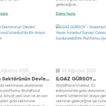
geleceğine...
fazla
Daha fazla
 Ağustos 2025
22 Ağustos 2025
 Sektörünün Devleri
ILGAZ GÜRSOY
dFood İstanbul’da
- Gazeteci, Yazar,
da sektörünün uluslararası
WorldFood İstanbul, 33.
a platformu WorldFood
edisyonunda gıda dünyasının
Araya Geliyor!
İstanbul Sanayi Oda
l, birçok yeni ürün ve en son
önemli isimlerini bir araya ge
Sürdürülebilirlik
ojileri gıda sektörüne
sektörün geleceğine ışık tuta