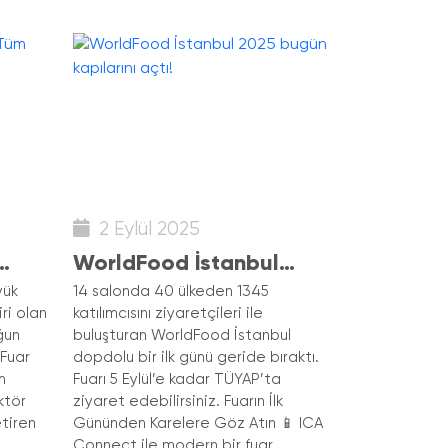
2 Eylül 2025
WorldFood İstanbul
evam
2025 bugün kapılarını
yük
14 salonda 40 ülkeden 1345
ri olan
katılımcısını ziyaretçileri ile
açtı!
ğun
buluşturan WorldFood İstanbul
 Fuar
dopdolu bir ilk günü geride bıraktı.
m
Fuarı 5 Eylül’e kadar TÜYAP’ta
ktör
ziyaret edebilirsiniz. Fuarın İlk
etiren
Gününden Karelere Göz Atın 📱 ICA
Connect ile modern bir fuar