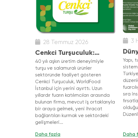
3 
28 Temmuz 2026
Düny
Cenkci Turşuculuk:
2026
Yapı, t
"WorldFood İstanbul
40 yılı aşkın üretim deneyimiyle
sisteml
turşu ve salamuralı ürünler
Yara
Yeni İş Birlikleri ve İhracat
Türkiye
sektöründe faaliyet gösteren
Fırsatları Sunuyor"
düzenl
Cenkci Turşuculuk, WorldFood
fuarcı
İstanbul için yerini ayırttı. Uzun
sıra in
yıllardır fuarın katılımcıları arasında
fırsatl
bulunan firma, mevcut iş ortaklarıyla
olduğu
bir araya gelmek, yeni ihracat
Düzenle
bağlantıları kurmak ve sektördeki
gelişmeleri...
Daha fazla
Daha 