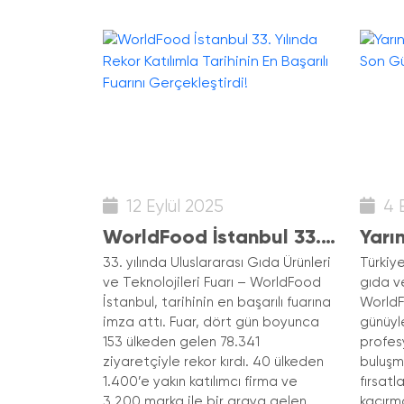
12 Eylül 2025
4 E
WorldFood İstanbul 33.
Yarı
Yılında Rekor Katılımla
İsta
33. yılında Uluslararası Gıda Ürünleri
Türkiy
ve Teknolojileri Fuarı – WorldFood
gıda ve
Tarihinin En Başarılı
Gün
İstanbul, tarihinin en başarılı fuarına
WorldF
Fuarını Gerçekleştirdi!
imza attı. Fuar, dört gün boyunca
günüyl
153 ülkeden gelen 78.341
profes
ziyaretçiyle rekor kırdı. 40 ülkeden
buluşm
1.400’e yakın katılımcı firma ve
fırsatl
3.200 marka ile bir araya gelen
kaçırma