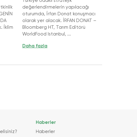
Türkiye odaklı stratejik
kinlik
değerlendirmelerin yapılacağı
EGENİN
oturumda, İrfan Donat konuşmacı
IDA
olarak yer alacak. İRFAN DONAT –
 İklim
Bloomberg HT, Tarım Editörü
WorldFood Istanbul, ...
Daha fazla
Haberler
lisiniz?
Haberler