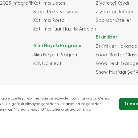
2025 İnfografik
Katılımcı Listesi
Ziyaretçi Kaydı
Stant Rezervasyonu
Ziyaretçi Rehberi
Katılımcı Portalı
Sponsor Oteller
Katılımcı Fuar Hazırlık Araçları
Etkinlikler
Alım Heyeti Programı
Etkinlikler Hakkında
Alım Heyeti Programı
Food Master Class 
ICA Connect
Food Tech Garage 
Show Mutfağı Şef A
Bu Fuar 5174 Sa
Borsalar Birliğ
)