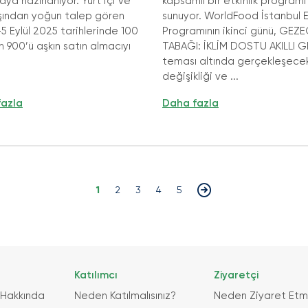
ya hazırlanıyor. Yurt içi ve
kapsamlı bir etkinlik programı
Platformu Üyesi
ışından yoğun talep gören
sunuyor. WorldFood İstanbul Et
-5 Eylül 2025 tarihlerinde 100
Programının ikinci günü, GEZ
n 900’ü aşkın satın almacıyı
TABAĞI: İKLİM DOSTU AKILLI G
teması altında gerçekleşecek.
değişikliği ve ...
fazla
Daha fazla
1
2
3
4
5
Katılımcı
Ziyaretçi
 Hakkında
Neden Katılmalısınız?
Neden Ziyaret Etme