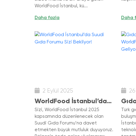
WorldFood İstanbul, kü...
Daha fazla
Daha 
2 Eylül 2025
26
WorldFood İstanbul’da
Gıda
Suudi Gıda Forumu Sizi
Worl
Sizi, WorldFood İstanbul 2025
Türk gı
kapsamında düzenlenecek olan
buluşm
Bekliyor!
Bir 
Suudi Gıda Forumu’na davet
İstanbu
etmekten büyük mutluluk duyuyoruz.
teknol