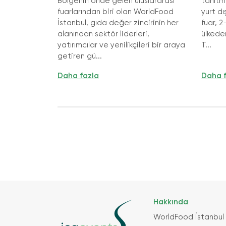
Bölgenin önde gelen uluslararası
tanıtma
fuarlarından biri olan WorldFood
yurt d
İstanbul, gıda değer zincirinin her
fuar, 2
alanından sektör liderleri,
ülkede
yatırımcılar ve yenilikçileri bir araya
T...
getiren gü...
Daha fazla
Daha 
Hakkında
WorldFood İstanbul