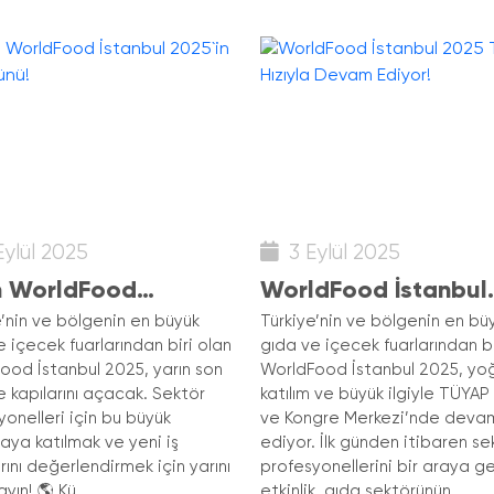
ylül 2025
3 Eylül 2025
n WorldFood
WorldFood İstanbul
nbul 2025`in Son
2025 Tüm Hızıyla D
e’nin ve bölgenin en büyük
Türkiye’nin ve bölgenin en bü
 içecek fuarlarından biri olan
gıda ve içecek fuarlarından bi
ü!
Ediyor!
ood İstanbul 2025, yarın son
WorldFood İstanbul 2025, yo
e kapılarını açacak. Sektör
katılım ve büyük ilgiyle TÜYAP
yonelleri için bu büyük
ve Kongre Merkezi’nde deva
aya katılmak ve yeni iş
ediyor. İlk günden itibaren se
arını değerlendirmek için yarını
profesyonellerini bir araya g
yın! 🌎 Kü...
etkinlik, gıda sektörünün