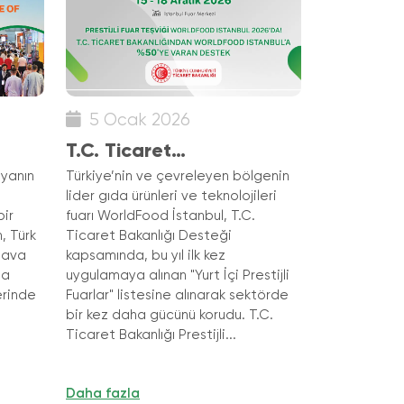
5 Ocak 2026
T.C. Ticaret
Bakanlığı’ndan
nyanın
Türkiye’nin ve çevreleyen bölgenin
lider gıda ürünleri ve teknolojileri
 Yolu
WorldFood İstanbul
bir
fuarı WorldFood İstanbul, T.C.
Katılımcılarına Devlet
, Türk
Ticaret Bakanlığı Desteği
 Hava
kapsamında, bu yıl ilk kez
Desteği
na
uygulamaya alınan "Yurt İçi Prestijli
lerinde
Fuarlar" listesine alınarak sektörde
bir kez daha gücünü korudu. T.C.
d
Ticaret Bakanlığı Prestijli...
Daha fazla