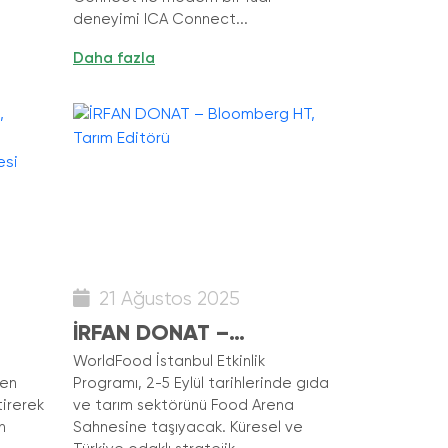
deneyimi ICA Connect...
Daha fazla
21 Ağustos 2025
İRFAN DONAT –
Bloomberg HT, Tarım
WorldFood İstanbul Etkinlik
 en
Programı, 2-5 Eylül tarihlerinde gıda
sı
Editörü
tirerek
ve tarım sektörünü Food Arena
n
Sahnesine taşıyacak. Küresel ve