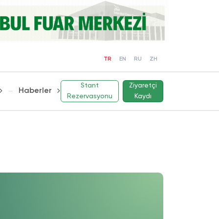
TR
EN
RU
ZH
Stant
Ziyaretçi
Haberler
Rezervasyonu
Kaydı