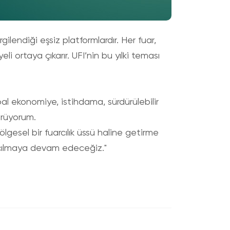
rgilendiği eşsiz platformlardır. Her fuar,
eli ortaya çıkarır. UFI’nin bu yılki teması
l ekonomiye, istihdama, sürdürülebilir
örüyorum.
ölgesel bir fuarcılık üssü haline getirme
 açılmaya devam edeceğiz."