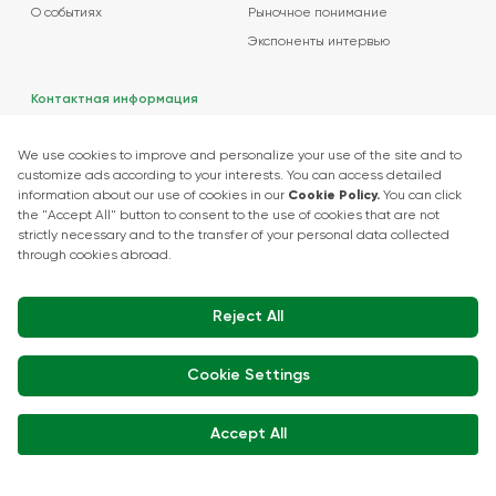
О событиях
Рыночное понимание
Экспоненты интервью
Контактная информация
+90 212 266 7010
info.turkey@icaevents.com.tr
Социальные сети
Условия и положения
политика конфиденциальности
15 - 18 декабря 2026 • TUYAP
Эта выставка организована под контролем TOBB (Союза палат и
товарных бирж Турции) в соответствии с законом №. 5174.
Developed by:
© Copyright • 2026 ICA Events