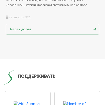
WorldFood Istanbul предлагает комплексную программу
промышленности
мероприятий, которая проливает свет на будущее сектора...
22 августа 2025
Читать далее
ПОДДЕРЖИВАТЬ