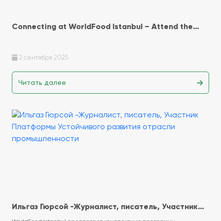
Connecting at WorldFood Istanbul – Attend the
Saudi Food Forum
2 сентября 2025
Читать далее
Ильгаз Гюрсой -Журналист, писатель, Участник
Платформы Устойчивого развития отрасли