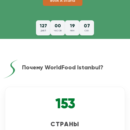
Book A Stand
06
127
00
19
ДНЕЙ
ЧАСОВ
МИН
СЕК
Почему WorldFood Istanbul?
153
СТРАНЫ