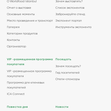
О Worldfood Istanbul
Зачем выставлять?
Отчет о выставке
Список экспонентов
Основные моменты
Забронируйте стенд
Место проведения и транспорт
Экспонент портал
Галерея
Инструменты экспонента
Категории продуктов
Контакты
Организатор
VIP -размещенная программа
Посещать
покупателя
Зачем посещать?
VIP -размещенная программа
Гид посетителей
покупателя
Отели-спонсоры
Программа для ключевых
покупателей
ICA Connect
Повестка дня
Новости