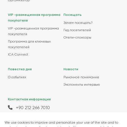
Организатор
VIP -размещенная программа
Посещать
покупателя
Зачем посещать?
VIP -размещенная программа
Гид посетителей
покупателя
Отели-спонсоры
Программа для ключевых
покупателей
ICA Connect
Повестка дня
Новости
О событиях
Рыночное понимание
Экспоненты интервью
Контактная информация
+90 212 266 7010
info.turkey@icaevents.com.tr
Социальные сети